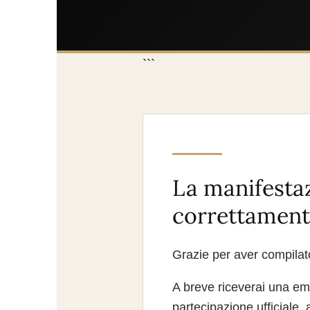
```
La manifestaz
correttament
Grazie per aver compilato
A breve riceverai una emai
partecipazione ufficiale,