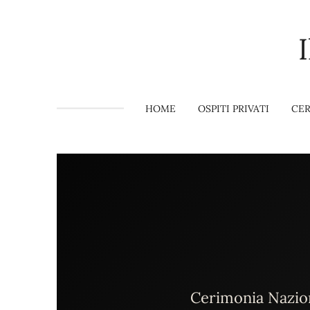
Vai
al
contenuto
principale
HOME
OSPITI PRIVATI
CER
Cerimonia Nazion