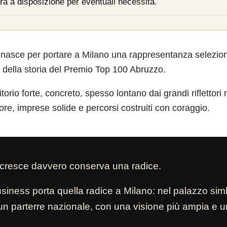
erà a disposizione per eventuali necessità.
asce per portare a Milano una rappresentanza seleziona
e della storia del Premio Top 100 Abruzzo.
itorio forte, concreto, spesso lontano dai grandi riflettor
re, imprese solide e percorsi costruiti con coraggio.
 cresce davvero conserva una radice.
usiness porta quella radice a Milano: nel palazzo sim
a un parterre nazionale, con una visione più ampia e 