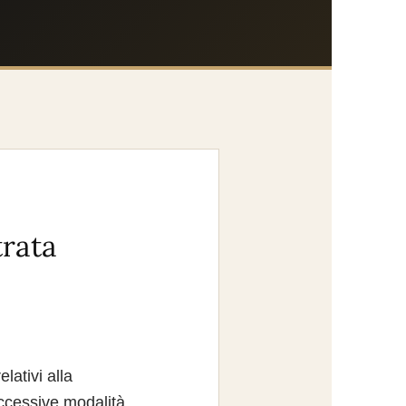
trata
lativi alla
uccessive modalità